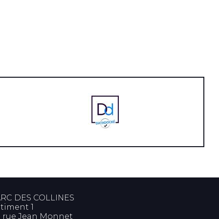
RC DES COLLINES
timent 1
 rue Jean Monnet