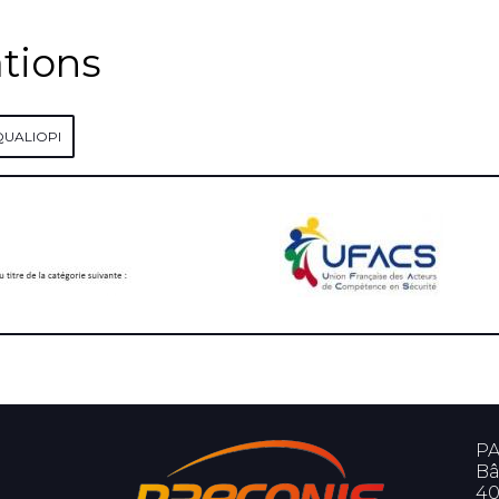
ations
QUALIOPI
PA
Bâ
40